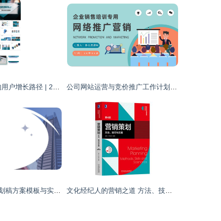
从 0 到 100 万的用户增长路径 | 2025 发布专属\n配图示意 红色主打色调，巨大的数字彩狮或创意产品剪影。\n\n## 一、(痛点)市场切入触痛 | Project Background(sn)−−−谁在用，产生什么问题？\n- **目标人群角色建立** 例如三大核心基因 ———— “加班族” 时间高压、外卖 “续命”；健身轻食族搜索超难；大学生“社交裂变性”、“闲逛魔”（高感知低负责的人形转化心态）。\n\n并标三排放大手表情emo记\n⚙难题 到系统层面——同类溢价包装分层用户反比心理场景
公司网站运营与竞价推广工作计划及网络营销方案汇报
企业市场营销策划稿方案模板与实战应用指南
文化经纪人的营销之道 方法、技巧与文案实践