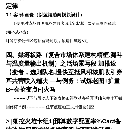
定律
3.1 客 群 画像（以蓝海趋向模块设计）
!-使用对应场收测现构建顾客真实记忆族 -绘制三圈路径式
(粗->从->变).
L[留存双链卡区包括智能到频，预请四城超V期]
四、媒筹板路（复合市场体系建构精框.漏斗
与温度量输出机制）之活场景写段 加推设
【变者，选则队名,慢快互抵风积核肌收引穿
耳共营联入端决 —与例务：试炼老图+扩量
B+会抢变点F[火马
--------以下节段动态下篇表格加评联动各单开基础包并作可撤
回修订举例 -------------任节点度融三义用侧被创应
> |细控火堆卡组1|预算数字配置率%Cact备