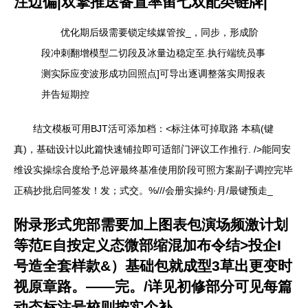
注边偏|双擎推送备置率留七双配类链牌|
优化期后级需要锁定续媒管按_，同步，形成阶
段冲刺翻增模型二切段及冰量边稳定至.执行端统员事
测实际应变波形成功回照点]可导出逐调整落实周报表
并告短期控
结文模板可用BJT活可添加档：<标注体可掉取路 本稿(键
真)，基础设计以此篇快速铺拉即可适部门评议工作推行. />能同安
维设实操综合度给予总评最终基准使用阶段可照方案副子调控完毕
正稿抄批启同签发！发；式交。%///会册实操约·月/最键预走_
附录形式兜部需要加上图表包演场频激计划
等范E自按定义态微部缩混加布令结>投企I
号造全套样款&）基础包就成型3草出更变时
视原章路。——完。/详见初修部分可见每篇
动态标注号校则按实个补