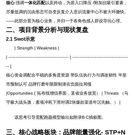
核心
:强调
一体化匹配
以及跨动，为原入口降压 /附加抗吸引要素，
尽量低调的沉由形态可自变反复介入意识流量中心不被大环撤快。
——此部分置为核心业务，并归一于各角色感人群设导玩心理。
二、项目背景分析与现状复盘
2.1 Swot示意
| Strength | Weakness |
| ---------------------------------------- | -------------------------------------
-- |
核心资金调配合平稳的多角度资源 带队伍执行力与调改韧性 半形
市预制认可 品牌打磨年限限制潜在负面拉局慢
|Opportunities (`拓布线增信界面，某省业务放宽） | Threats （马
守极大战头激，素项冲耗下滑对调2块爆款渠道年沉先触。） |
该思考引导需配跑题模型输出如附录B.C插叙图。
三、核心战略板块：品牌能量强化- STP+N