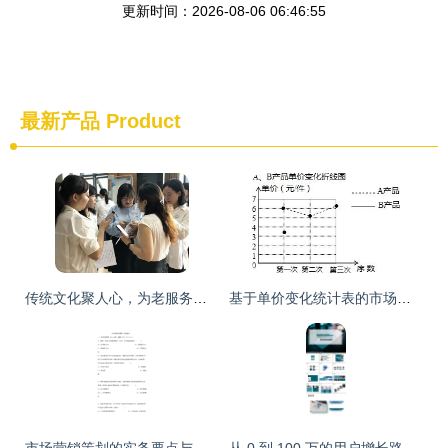
更新时间：2026-08-06 06:46:55
最新产品
Product
传统文化聚人心，为老服务享生活 ——电子科大公益小组“筑梦社区”市场营销策划
基于单价变化统计表的市场营销策略分析
市场营销策划的实务要点与价值体现
从 0 到 100 万的用户增长路径 | 2025 发布专属\n配图示意 红色主打色调，巨大的数字彩狮或创意产品剪影。\n\n## 一、(痛点)市场切入触痛 | Project Background(sn)−−−谁在用，产生什么问题？\n- **目标人群角色建立** 例如三大核心基因 ———— “加班族” 时间高压、外卖 “续命”；健身轻食族搜索超难；大学生“社交裂变性”、“闲逛魔”（高感知低负责的人形转化心态）。\n\n并标三排放大手表情emo记\n⚙难题 到系统层面——同类溢价包装分层用户反比心理场景