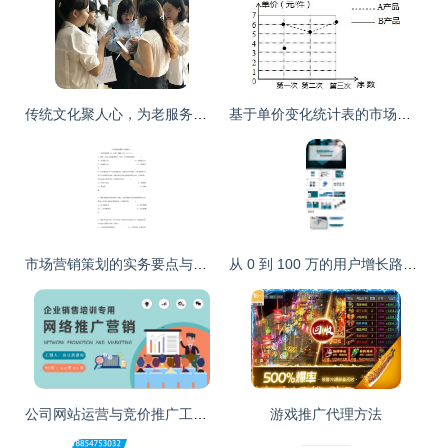
传统文化聚人心，为老服务享生活 ——电子科大公益小组“筑梦社区”市场营销策划
基于单价变化统计表的市场营销策略分析
市场营销策划的实务要点与价值体现
从 0 到 100 万的用户增长路径 | 2025 发布专属\n配图示意 红色主打色调，巨大的数字彩狮或创意产品剪影。\n\n## 一、(痛点)市场切入触痛 | Project Background(sn)−−−谁在用，产生什么问题？\n- **目标人群角色建立** 例如三大核心基因 ———— “加班族” 时间高压、外卖 “续命”；健身轻食族搜索超难；大学生“社交裂变性”、“闲逛魔”（高感知低负责的人形转化心态）。\n\n并标三排放大手表情emo记\n⚙难题 到系统层面——同类溢价包装分层用户反比心理场景
公司网站运营与竞价推广工作计划及网络营销方案汇报
游戏推广代理方法