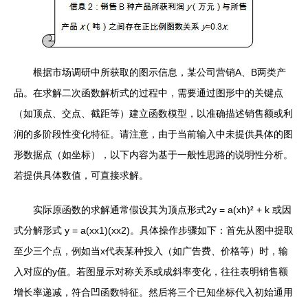
根据市场调研中所获取的图示信息，某公司营销A、B两类产
品。在求解二次函数解析式的过程中，需要通过图形中的关键点
（如顶点、交点、截距等）建立函数模型，以准确描述销售额或利
润的多阶段性变化特征。请注意，由于当前输入中未提供具体的图
形数据点（如坐标），以下内容为基于一般性思路的说明性分析。
若提供具体数值，可直接求解。
实际原函数的求解通常假设其为顶点形式2y = a(xh)² + k 或因
式分解形式 y = a(xx1)(xx2)。具体操作步骤如下：首先从图中提取
至少三个点，例如当x代表某种投入（如广告费、价格等）时，输
入对应的y值。若图显示对称关系或成斜率变化，往往表明销售额
增长率递减，符合凹函数特征。然后将三个已知坐标代入初始通用