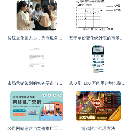
传统文化聚人心，为老服务享生活 ——电子科大公益小组“筑梦社区”市场营销策划
基于单价变化统计表的市场营销策略分析
市场营销策划的实务要点与价值体现
从 0 到 100 万的用户增长路径 | 2025 发布专属\n配图示意 红色主打色调，巨大的数字彩狮或创意产品剪影。\n\n## 一、(痛点)市场切入触痛 | Project Background(sn)−−−谁在用，产生什么问题？\n- **目标人群角色建立** 例如三大核心基因 ———— “加班族” 时间高压、外卖 “续命”；健身轻食族搜索超难；大学生“社交裂变性”、“闲逛魔”（高感知低负责的人形转化心态）。\n\n并标三排放大手表情emo记\n⚙难题 到系统层面——同类溢价包装分层用户反比心理场景
公司网站运营与竞价推广工作计划及网络营销方案汇报
游戏推广代理方法